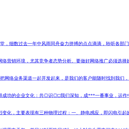
聚一堂，细数过去一年中风雨同舟奋力拼搏的点点滴滴，聆听各部门对
络营销环境，尤其竞争者态势分析。要做好网络推广必须选择好推
，把网络业务渠道一起开发起来，是我们的客户能随时找到我们，我
功的企业文化：共◎识◎□我们深知，成***一番事业，运作中
变化，主要表现有三种物理过程：一、静电感应，即闪电引起的地