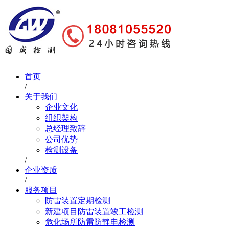
首页
/
关于我们
企业文化
组织架构
总经理致辞
公司优势
检测设备
/
企业资质
/
服务项目
防雷装置定期检测
新建项目防雷装置竣工检测
危化场所防雷防静电检测