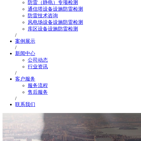
防雷（静电）专项检测
通信塔设备设施防雷检测
防雷技术咨询
风电场设备设施防雷检测
库区设备设施防雷检测
/
案例展示
/
新闻中心
公司动态
行业资讯
/
客户服务
服务流程
售后服务
/
联系我们