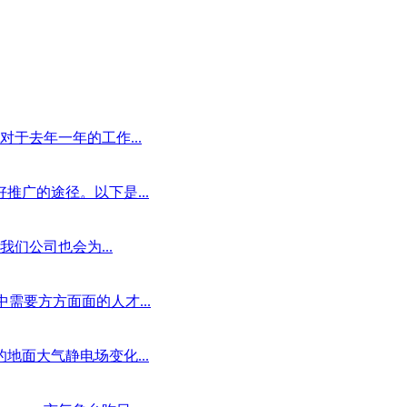
于去年一年的工作...
广的途径。以下是...
们公司也会为...
需要方方面面的人才...
面大气静电场变化...