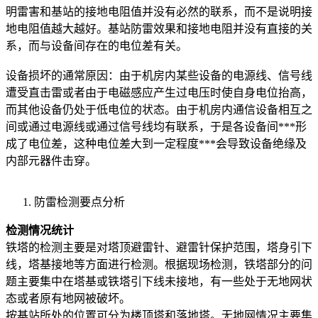
明雷害和基站的接地电阻值并没有必然的联系，而不是说明接
地电阻值越大越好。基站防雷效果和接地电阻并没有直接的关
系，而与设备间存在的电位差有关。
设备损坏的通常原因：由于机房内某些设备的电源线、信号线
遭受直击雷或者由于电磁感应产生过电压时使自身电位抬高，
而其他设备仍处于低电位的状态。由于机房内通信设备相互之
间或通过电源线或通过信号线均有联系，于是各设备间***形
成了电位差，这种电位差大到一定程度***会导致设备绝缘及
内部元器件击穿。
防雷检测要点分析
检测情况统计
铁塔的检测主要是对塔顶避雷针、避雷针保护范围，塔身引下
线，塔基接地等方面进行检测。根据现场检测，铁塔部分的问
题主要集中在塔基或铁塔引下线未接地，有一些处于无地网状
态或者原有地网被破坏。
按基站所处的位置可分为楼顶塔和落地塔。无地网情况主要集