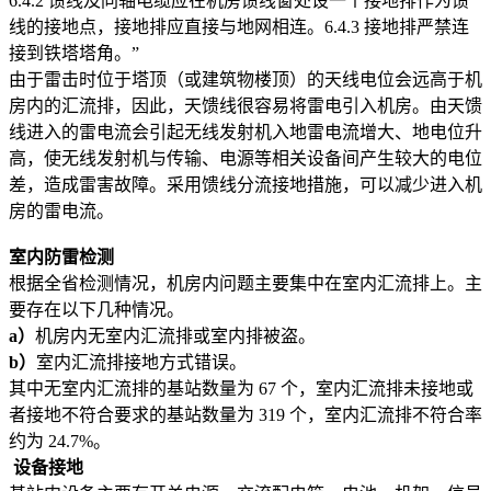
6.4.2 馈线及同轴电缆应在机房馈线窗处设一个接地排作为馈
线的接地点，接地排应直接与地网相连。6.4.3 接地排严禁连
接到铁塔塔角。”
由于雷击时位于塔顶（或建筑物楼顶）的天线电位会远高于机
房内的汇流排，因此，天馈线很容易将雷电引入机房。由天馈
线进入的雷电流会引起无线发射机入地雷电流增大、地电位升
高，使无线发射机与传输、电源等相关设备间产生较大的电位
差，造成雷害故障。采用馈线分流接地措施，可以减少进入机
房的雷电流。
室内防雷检测
根据全省检测情况，机房内问题主要集中在室内汇流排上。主
要存在以下几种情况。
a
）
机房内无室内汇流排或室内排被盗。
b
）
室内汇流排接地方式错误。
其中无室内汇流排的基站数量为 67 个，室内汇流排未接地或
者接地不符合要求的基站数量为 319 个，室内汇流排不符合率
约为 24.7%。
设备接地