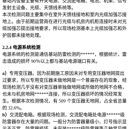
基站内设备主要有开关电源、交流配电箱、电池、机架、信号
发射主设备、光缆、天馈线系统等。
本次检测问题主要集中在室外天馈线接地和室内光缆加强芯接
地上。由于前期运营商在进行光缆与机房内机柜连接时未对光
缆加强芯提出接地要求，所以现场检测基本上光缆加强芯和外
护层都未接地处理。
2.2.4
电源系统检测
电源系统的检测是通信基站防雷检测的******，根据统计，雷
击造成的损坏 90％以上都与基站电源端口有关。
a
）
专用变压器。因为前期施工原因未对专用变压器地网提出
过要求，所以专用变压器未做地网是一个普遍存在的现象，经
现场检测几乎没有对变压器单独做地网或所做的地网不合格，
也未与机房地网******连接，所以变压器损坏的情况经常发
生。根据本次检测情况，有 509 个变压器无地网，占全省总量
的 32.6%。
b
）
交流配电箱。根据现场检测，交流配电箱处电源******级
防雷器存在大量的问题。一般分为防雷器量级小、灯号指示显
示不正常、防雷器损坏、未安装******级防雷器等几种常见情