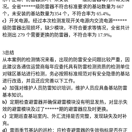
况。全省******级防雷器不符合标准要求的基站数量为 667
个，未安装的基站数量为354 个，不符合率为 65.4%。
c
）
开关电源。经过本次检测发现开关电源内交流电源******
级防雷器出现损坏，缺少模块，不符合要求等情况，全省共计
检测出 279 个需要更换的防雷器，不符合率为 17.9%。
3总结
从本案例的检测情况来看，出现的防雷安全问题比较严重，因
此建议各通信运营商每年应委托具有防雷检测资质的检测单位
对辖区基站进行检测，务必按照标准规范对有安全隐患的基站
进行改造，并且还应完善以下工作。
a
）
加强对维护人员防雷知识培训，维护人员应具备基站防雷
基本知识。
b
）
定期检查避雷器并确保避雷模块没有明显发热，对显示失
效的避雷模块及过了******期的避雷器应及时更换。
c
）
定期巡查基站室内、外汇流排是否完整，发现缺失及时补
充。
d
）
雷雨季节基站的巡检：应检查避雷器的失效指标是否在正