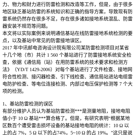
力、物力和财力进行防雷检测和改造等工作，但是，由于很多
地区缺乏基站防雷的系统知识和正确的指导方案，导致现有防
雷系统仍然存在很多不足，存在很多诸如接地系统混乱、防雷
器安装不规范等问题。
本文将以实际案例来说明通信基站在线防雷接地系统检测的要
点，以及基站中常见的防雷接地误区。
2017 年中讯邮电咨询设计院有限公司某防雷检测项目对某省
十几个地（市）共计 1 560 个基站进行了防雷接地系统安全检
查，依据《通信局（站）在用防雷系统的技术要求和检测方
法》（YD/T 1429-2006）对每个基站进行了文件检查、接地网
符合性检测、接闪器检查、引下线检查、通信局站进站电缆雷
电防护检查、等电位连接检测、内部过电压保护检测等 7 个大
项的检测。
1、基站防雷检测的误区
有部分维护人员认为基站防雷检测***是测量地阻，接地电阻
值小于 10 Ω 基站***算合格了。但是，有研究表明“根据某地
区数百个遭受雷击损坏设备的基站接地电阻的统计：10 Ω 以
上的占 7%，5 Ω 以下的占74%，5~10 Ω 的占 19%。”这只是说