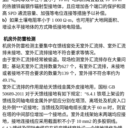
的热镀锌扁钢作辐射型接地体，且应增加各个端口的保护和提
高 SPD 通流容量、加强等电位连接等措施予以补偿。
b
）
如果土壤电阻率小于 1 000 Ω·m，也可用扩大地网面积、
增设水平接地体的方式降低接地电阻值。
机房外防雷检测
机房外防雷检测主要集中在馈线窗处无室外汇流排、室外汇流
排未接地、室外汇流排接地不符合要求等情况。
由于室外汇流排经常被偷盗。现场检测室外汇流排存在大量问
题；基站无室外汇流排数量为627 个，有室外汇流排，未接地
或者接地不符合要求的数量为139 个，室外排不符合率约为
49.1%。
室外汇流排的作用是给天馈线金属外皮接地用，国标 GB
50689-2011 对于天馈线接地有如下规定：“6.4.1 铁塔上架设的
馈线及同轴电缆金属外护层应分别在塔顶、离塔处及机房入口
处外侧***近接地；当馈线及同轴电缆长度大于 60 m 时，则宜
在塔的中间部位增加一个接地点。室外走线架始末两端均应接
地，接地连接线应采用截面积不小于 10 mm2 的多股铜线。