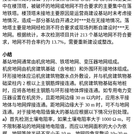
中在楼顶塔，被破坏的地网或地网不符合要求的主要集中在落
地铁塔。楼顶塔未接地主要原因是运营商建设基站时未考虑接
地情况，造成一部分基站自开通之时***处在无接地情况。落
地塔主要是地网经检测不符合要求或现场判断自建设时***无
地网。根据统计，本次检测项目共计 213 个基站地网不符合要
求，地网不符合率约为 13.7%，需要重新建设或整改。
小结
基站地网通常由机房地网、铁塔地网、变压器地网组成。
机房地网由机房建筑基础（含地桩）和外围环形接地体组成。
环形接地体应沿机房建筑物散水点外敷设，并与机房建筑物基
础梁柱内 2 根以上主钢筋焊接连通。机房建筑物基础有地桩
时，应将各地桩主钢筋与环形接地体焊接连通。如专用电力变
压器设置在机房外，且距地网边缘 30 m 以内时，应用水平接
地体与地网焊接连通。距地网边缘大于 30 m 时，可不与地网
连通。对于接地电阻值偏大的基站应根据以下情况分别处理。
a
）
首先检测土壤电阻率，如果土壤电阻率大于 1000 Ω·m，可
不限制基站的地网接地电阻值，而应以地网面积的大小为依
据。地网等效半径不宜小于 10 m，地网四角宜敷设 10~20 m